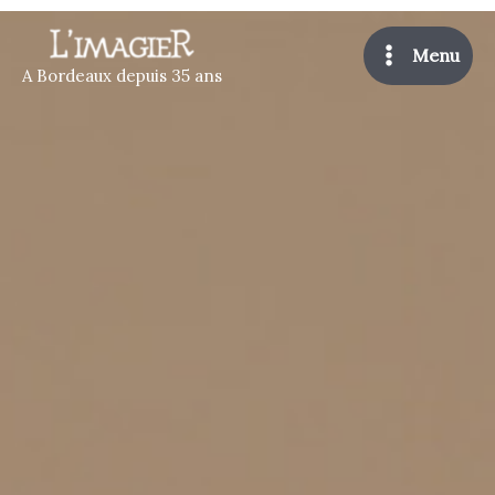
Skip
Main
to
Menu
Menu
content
A Bordeaux depuis 35 ans