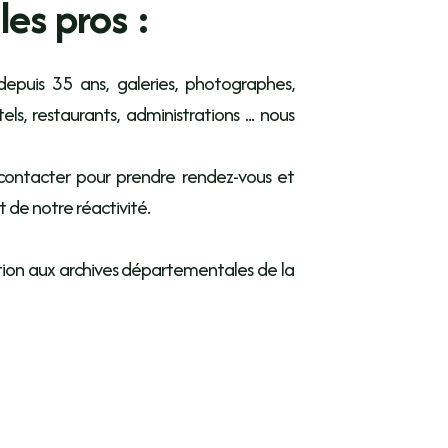
es pros :
 depuis 35 ans, galeries, photographes,
ls, restaurants, administrations ... nous
s contacter pour prendre rendez-vous et
et de notre réactivité.
tion aux archives départementales de la