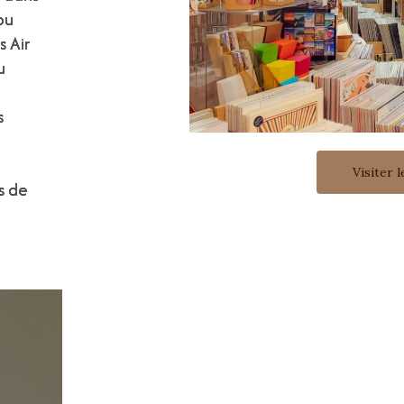
ou
 Air
u
s
Visiter l
s de