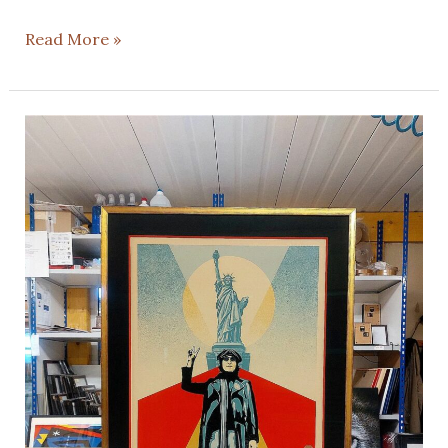
Read More »
Cadre
avec
passe
partout