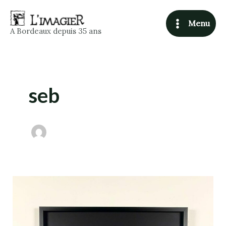
Skip
Main
to
Menu
Menu
A Bordeaux depuis 35 ans
content
seb
Cadre
pour
vêtement